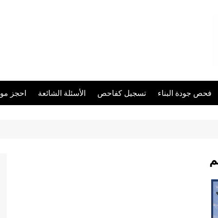
فحص جودة البناء
تسجيل كفاحص
الأسئلة الشائعة
احجز مو
م